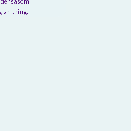
eder såsom
 snitning.