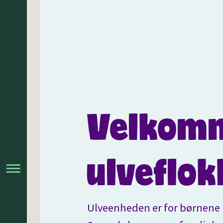
Velkomm
ulveflo
Ulveenheden er for børnene i 2