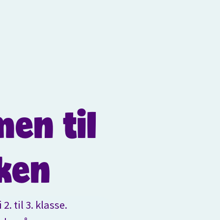
en til
kken
. til 3. klasse.