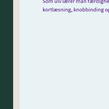
Som ulv lærer man færdigh
kortlæsning, knobbinding og